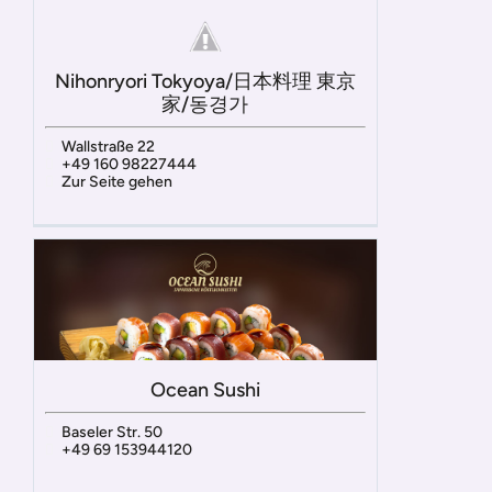
Nihonryori Tokyoya/日本料理 東京
家/동경가
Wallstraße 22
+49 160 98227444
Zur Seite gehen
Ocean Sushi
Baseler Str. 50
+49 69 153944120