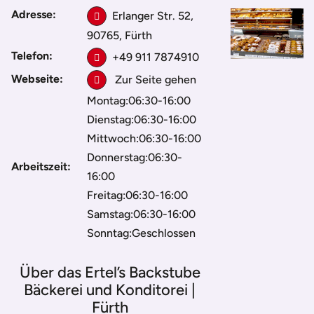
Café Restaurant Bar
/
Fürth
/
Bäckerei in Fürth
/
Ertel’s Backstube
Adresse:
Erlanger Str. 52,
Bäckerei und Konditorei | Fürth
90765, Fürth
Telefon:
+49 911 7874910
Webseite:
Zur Seite gehen
Montag:06:30-16:00
Dienstag:06:30-16:00
Mittwoch:06:30-16:00
Donnerstag:06:30-
Arbeitszeit:
16:00
Freitag:06:30-16:00
Samstag:06:30-16:00
Sonntag:Geschlossen
Über das Ertel’s Backstube
Bäckerei und Konditorei |
Fürth