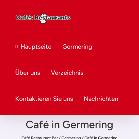
Hauptseite
Germering
Über uns
Verzeichnis
Kontaktieren Sie uns
Nachrichten
Café in Germering
Café Restaurant Bar
/
Germering
/
Café in Germering