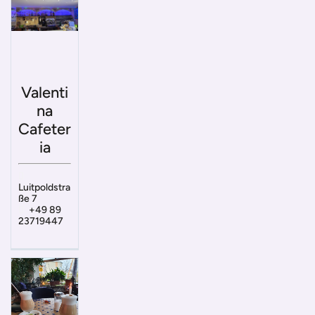
Valenti
na
Cafeter
ia
Luitpoldstra
ße 7
+49 89
23719447