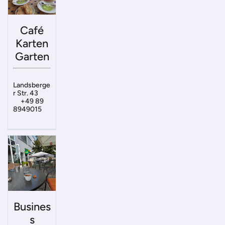
Café
Karten
Garten
Landsberge
r Str. 43
+49 89
8949015
Busines
s