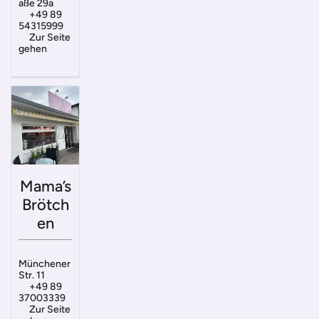
aße 29a
+49 89
54315999
Zur Seite
gehen
Mama’s
Brötch
en
Münchener
Str. 11
+49 89
37003339
Zur Seite