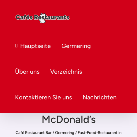
Hauptseite
Germering
Über uns
Verzeichnis
Kontaktieren Sie uns
Nachrichten
McDonald’s
Café Restaurant Bar
/
Germering
/
Fast-Food-Restaurant in