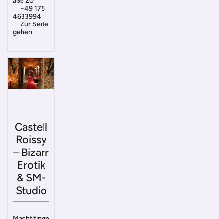
aße 20
+49 175
4633994
Zur Seite
gehen
Castell
Roissy
– Bizarr
Erotik
& SM-
Studio
Machtlfinge