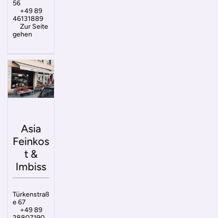
56
+49 89
46131889
Zur Seite
gehen
Asia
Feinkos
t &
Imbiss
Türkenstraß
e 67
+49 89
28807190