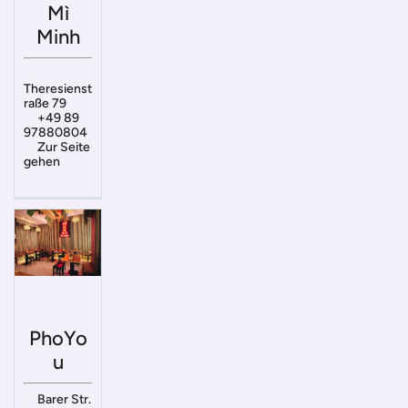
Mì
Minh
Theresienst
raße 79
+49 89
97880804
Zur Seite
gehen
PhoYo
u
Barer Str.