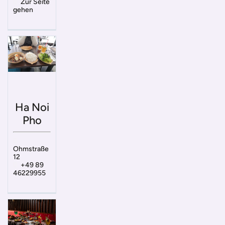
Zur Seite
gehen
Ha Noi
Pho
Ohmstraße
12
+49 89
46229955