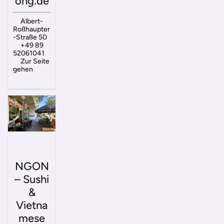
ong.de
Albert-
Roßhaupter
-Straße 50
+49 89
52061041
Zur Seite
gehen
NGON
– Sushi
&
Vietna
mese