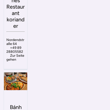
hes
Restaur
ant
koriand
er
Nordendstr
aße 64
+49 89
28805582
Zur Seite
gehen
Bánh