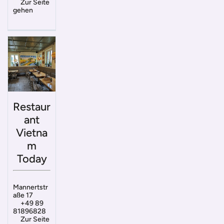
Zur Seite
gehen
Restaur
ant
Vietna
m
Today
Mannertstr
aße 17
+49 89
81896828
Zur Seite