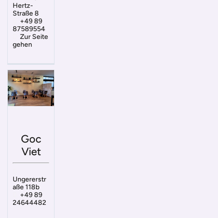
Hertz-
Straße 8
+49 89
87589554
Zur Seite
gehen
Goc
Viet
Ungererstr
aße 118b
+49 89
24644482