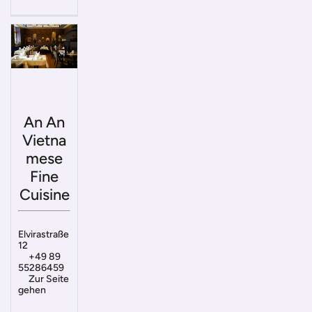
An An
Vietna
mese
Fine
Cuisine
Elvirastraße
12
+49 89
55286459
Zur Seite
gehen