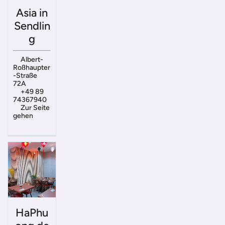
Asia in
Sendlin
g
Albert-
Roßhaupter
-Straße
72A
+49 89
74367940
Zur Seite
gehen
HaPhu