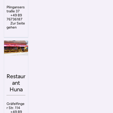
Plingansers
traße 37
+49 89
76736187
Zur Seite
gehen
Restaur
ant
Huna
Gräfelfinge
r Str. 114
+49 89