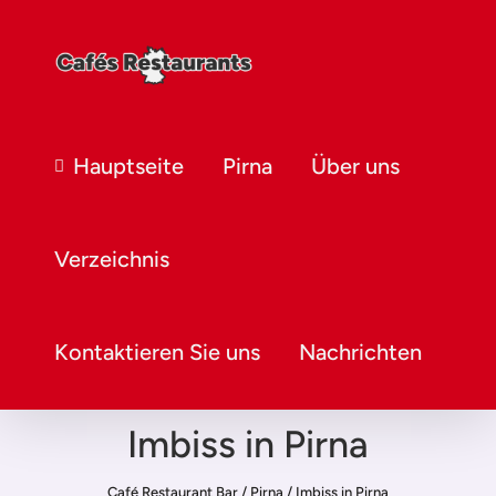
Hauptseite
Pirna
Über uns
Verzeichnis
Kontaktieren Sie uns
Nachrichten
Imbiss in Pirna
Café Restaurant Bar
/
Pirna
/
Imbiss in Pirna