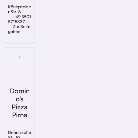
Königsteine
r Str. 8
+49 3501
5715837
Zur Seite
gehen
Domin
o’s
Pizza
Pirna
Dohnaische
Str. 52