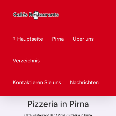
Hauptseite
Pirna
Über uns
Verzeichnis
Kontaktieren Sie uns
Nachrichten
Pizzeria in Pirna
Café Restaurant Bar
/
Pirna
/
Pizzeria in Pirna