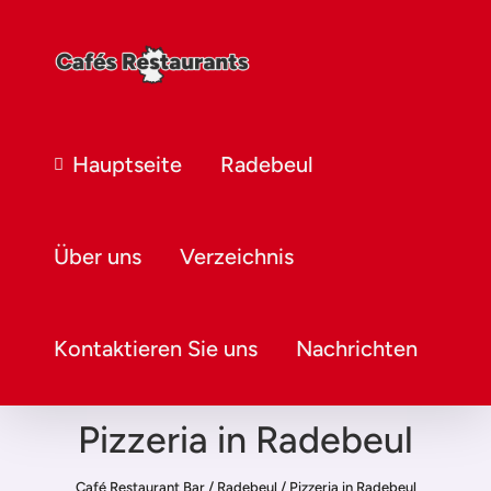
Hauptseite
Radebeul
Über uns
Verzeichnis
Kontaktieren Sie uns
Nachrichten
Pizzeria in Radebeul
Café Restaurant Bar
/
Radebeul
/
Pizzeria in Radebeul