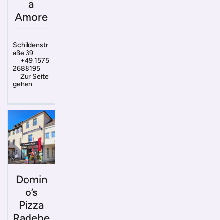
a
Amore
Schildenstr
aße 39
+49 1575
2688195
Zur Seite
gehen
Domin
o’s
Pizza
Radebe