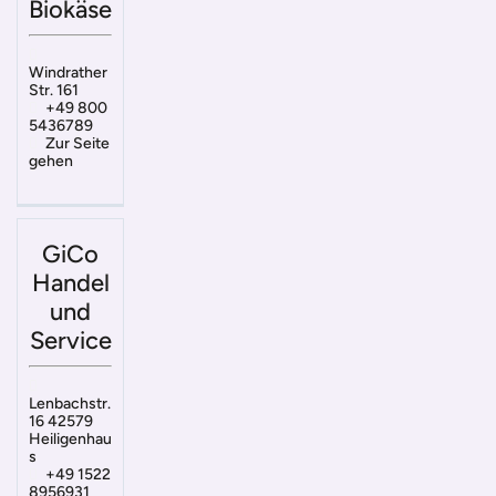
Biokäse
Windrather
Str. 161
+49 800
5436789
Zur Seite
gehen
GiCo
Handel
und
Service
Lenbachstr.
16 42579
Heiligenhau
s
+49 1522
8956931