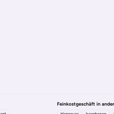
Feinkostgeschäft in ande
ant
Hannover
Isernhagen