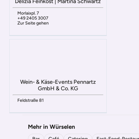
Delizia Feinkost | Martina Schwartz
Morlaixpl. 7
+49 2405 3007
Zur Seite gehen
Wein- & Käse-Events Pennartz
GmbH & Co. KG
Feldstraße 81
Mehr in Würselen
Bar
Café
Catering
Fast-Food-Restaur