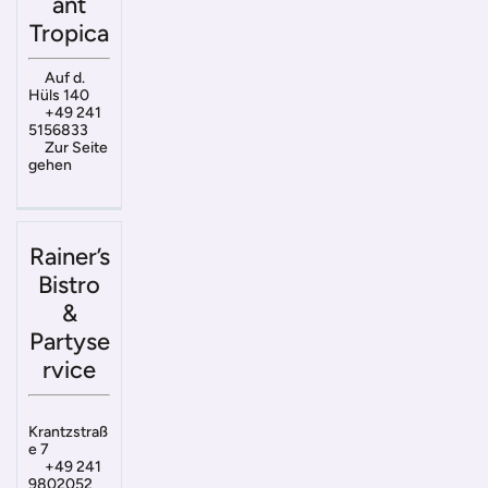
ant
Tropica
Auf d.
Hüls 140
+49 241
5156833
Zur Seite
gehen
Rainer’s
Bistro
&
Partyse
rvice
Krantzstraß
e 7
+49 241
9802052