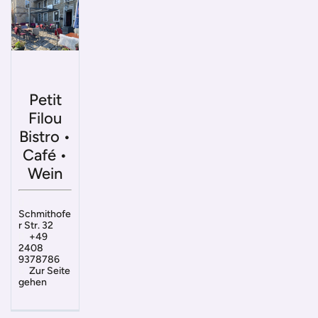
Petit
Filou
Bistro •
Café •
Wein
Schmithofe
r Str. 32
+49
2408
9378786
Zur Seite
gehen