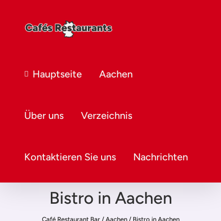
Hauptseite
Aachen
Über uns
Verzeichnis
Kontaktieren Sie uns
Nachrichten
Bistro in Aachen
Café Restaurant Bar
/
Aachen
/
Bistro in Aachen