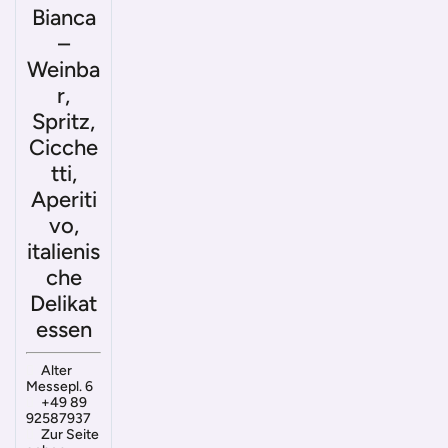
Bianca
–
Weinba
r,
Spritz,
Cicche
tti,
Aperiti
vo,
italienis
che
Delikat
essen
Alter
Messepl. 6
+49 89
92587937
Zur Seite