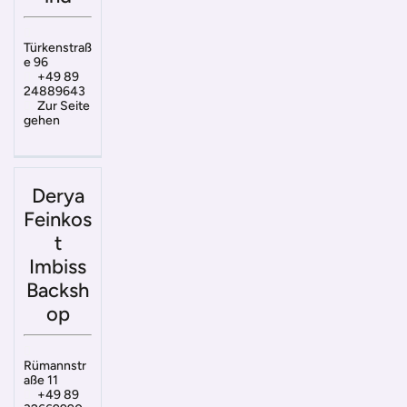
Türkenstraß
e 96
+49 89
24889643
Zur Seite
gehen
Derya
Feinkos
t
Imbiss
Backsh
op
Rümannstr
aße 11
+49 89