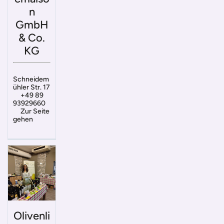
n
GmbH
& Co.
KG
Schneidem
ühler Str. 17
+49 89
93929660
Zur Seite
gehen
Olivenli