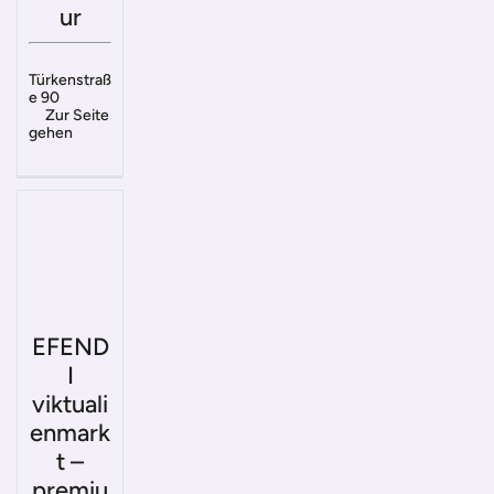
ur
Türkenstraß
e 90
Zur Seite
gehen
EFEND
I
viktuali
enmark
t –
premiu