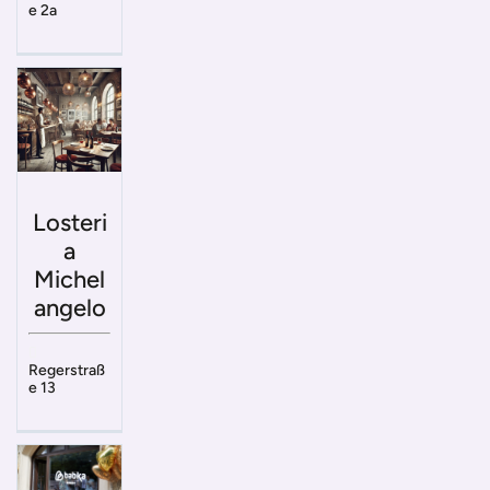
e 2a
Losteri
a
Michel
angelo
Regerstraß
e 13