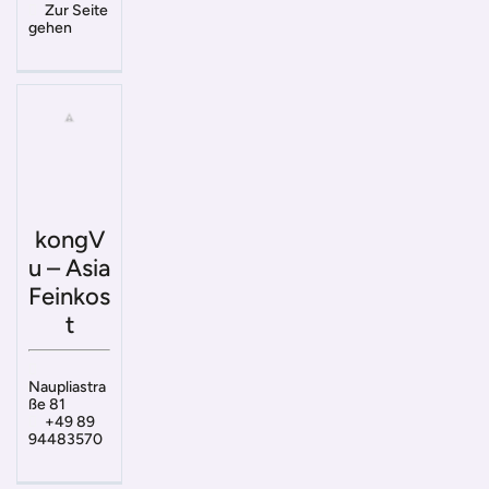
Zur Seite
gehen
kongV
u – Asia
Feinkos
t
Naupliastra
ße 81
+49 89
94483570