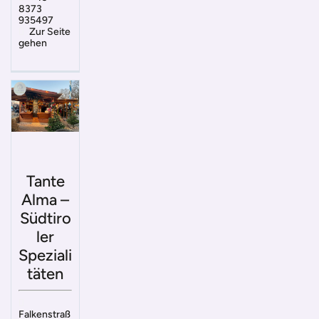
8373
935497
Zur Seite
gehen
Tante
Alma –
Südtiro
ler
Speziali
täten
Falkenstraß