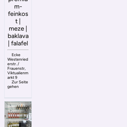
m-
feinkos
t |
meze |
baklava
| falafel
Ecke
Westenried
erstr. /
Frauenstr,
Viktualienm
arkt 9
Zur Seite
gehen