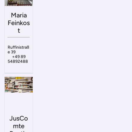
Maria
Feinkos
t
Ruffinistraß
e 39
+49 89
54892488
JusCo
mte