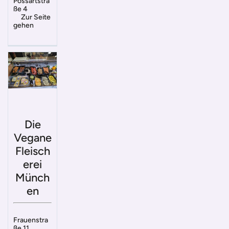
Possartstra
ße 4
Zur Seite
gehen
Die
Vegane
Fleisch
erei
Münch
en
Frauenstra
ße 11