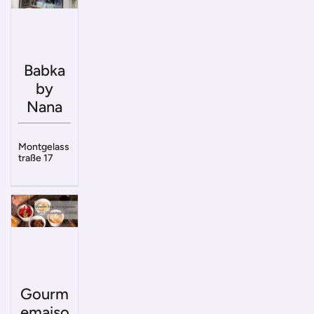
Babka
by
Nana
Montgelass
traße 17
Gourm
emaiso