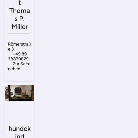
t
Thoma
s P.
Miller
Römerstraß
e 3
+49 89
38879829
Zur Seite
gehen
hundek
ind