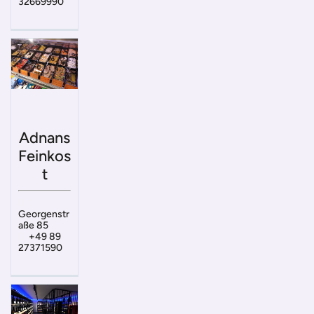
32669990
Adnans
Feinkos
t
Georgenstr
aße 85
+49 89
27371590