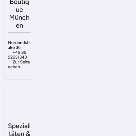
Boutiq
ue
Münch
en
Nordendstr
aße 36
+49 89
92651343
Zur Seite
gehen
Speziali
täten &