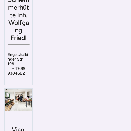
merhüt
te Inh.
Wolfga
ng
Friedl
Englschalki
nger Str.
198
+49 89
9304582
Viani