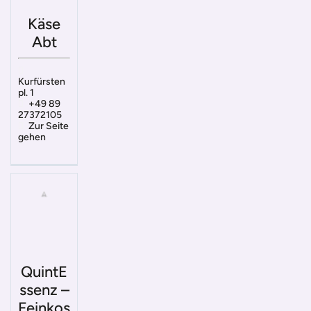
Käse
Abt
Kurfürsten
pl. 1
+49 89
27372105
Zur Seite
gehen
QuintE
ssenz –
Feinkos