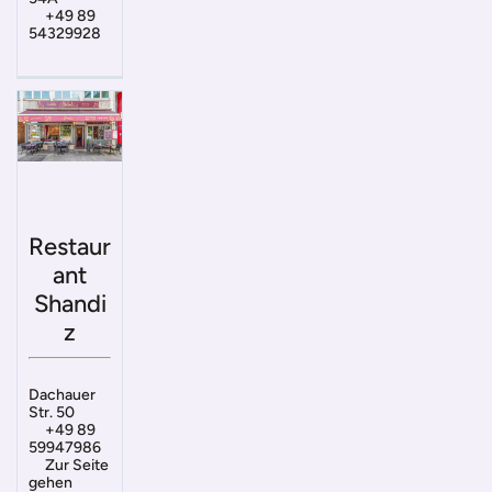
+49 89
54329928
Restaur
ant
Shandi
z
Dachauer
Str. 50
+49 89
59947986
Zur Seite
gehen