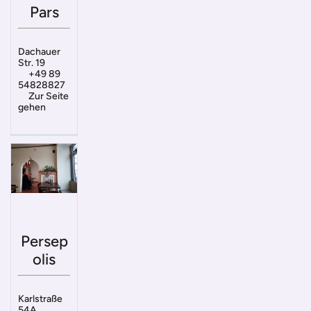
Pars
Dachauer
Str. 19
+49 89
54828827
Zur Seite
gehen
Persep
olis
Karlstraße
54A