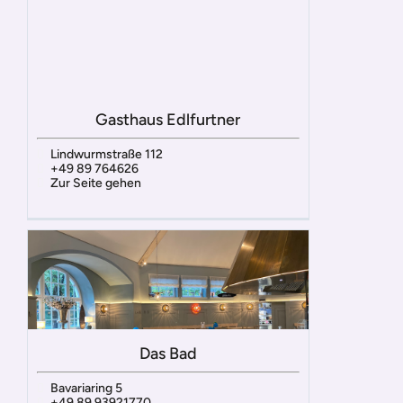
Gasthaus Edlfurtner
Lindwurmstraße 112
+49 89 764626
Zur Seite gehen
Das Bad
Bavariaring 5
+49 89 93921770